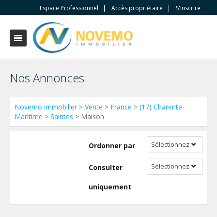
Espace Professionnel
Accès propriètaire
S'inscrire
Nos Annonces
Novemo immobilier
>
Vente
>
France
>
(17) Charente-
Maritime
>
Saintes
> Maison
Sélectionnez
Ordonner par
Sélectionnez
Consulter
uniquement