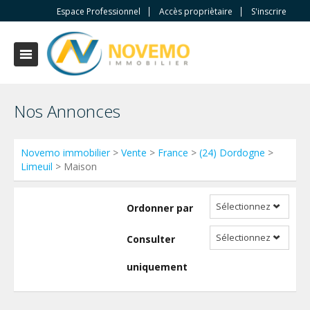
Espace Professionnel
Accès propriètaire
S'inscrire
Nos Annonces
Novemo immobilier
>
Vente
>
France
>
(24) Dordogne
>
Limeuil
> Maison
Sélectionnez
Ordonner par
Sélectionnez
Consulter
uniquement