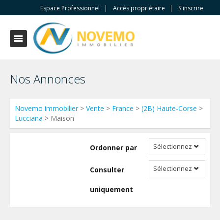
Espace Professionnel
Accès propriètaire
S'inscrire
Nos Annonces
Novemo immobilier
>
Vente
>
France
>
(2B) Haute-Corse
>
Lucciana
> Maison
Sélectionnez
Ordonner par
Sélectionnez
Consulter
uniquement