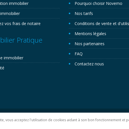
tion immobilier
Pourquoi choisir Novemo
 immobilier
Nos tarifs
ez vos frais de notaire
Conditions de vente et d'utili
Mentions légales
ilier Pratique
Nos partenaires
FAQ
e immobilier
Contactez nous
ité
lan du site
 site, vous acceptez l'utilisation de cookies aidant à son bon fonctionnement e