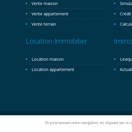
Vente maison
Simula
Vente appartement
Crédit
Vente terrain
Calcul
Location Immobilier
Immob
Location maison
Lexiqu
Location appartement
Actual
Copyright 2026©. Novemo.com. Tous droits réservés.
P
En poursuivant votre navigation, en cliquant sur ce