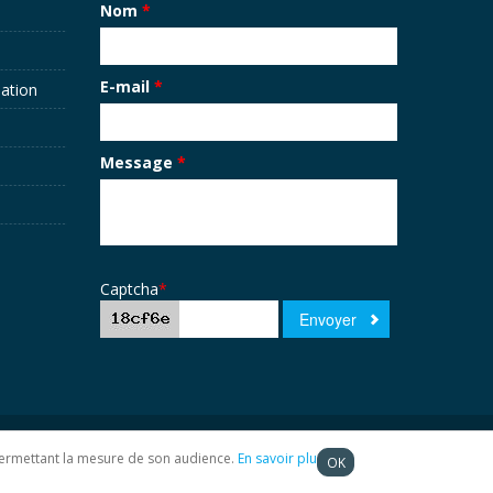
Nom
*
E-mail
*
sation
Message
*
Captcha
*
t permettant la mesure de son audience.
En savoir plus
OK