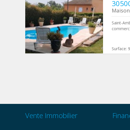
30500
Maison 
Saint-Ambr
commerces
Surface:
Vente Immobilier
Finan