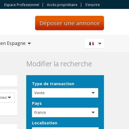
Espace Professionnel
Accès propriètaire
S'inscrire
Déposer une annonce
 en Espagne
Modifier la recherche
Type de transaction
Vente
nnez
Pays
France
Localisation