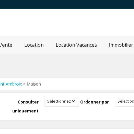
Vente
Location
Location Vacances
Immobilier
int Ambroix
> Maison
Sélectionnez
Sélectio
Consulter
Ordonner par
uniquement