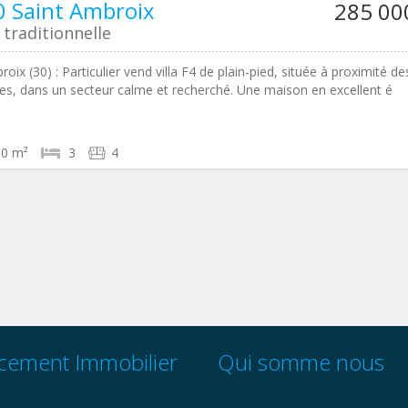
 Saint Ambroix
285 00
traditionnelle
oix (30) : Particulier vend villa F4 de plain-pied, située à proximité de
, dans un secteur calme et recherché. Une maison en excellent é
90 m²
3
4
cement Immobilier
Qui somme nous