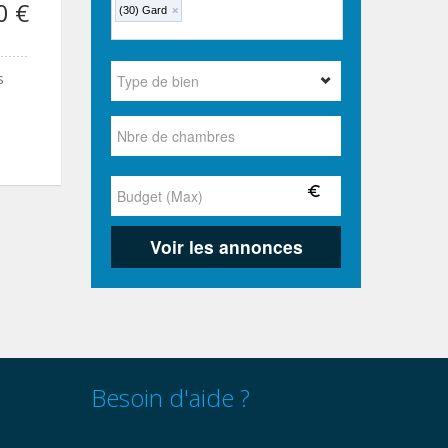
0 €
(30) Gard
×
s
Besoin d'aide ?