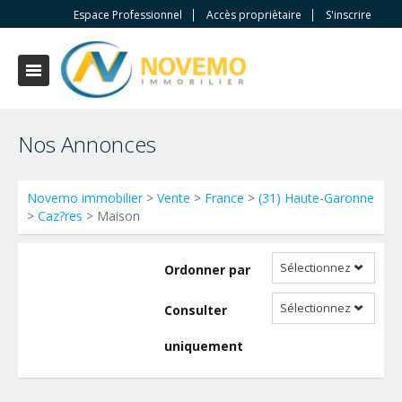
Espace Professionnel
Accès propriètaire
S'inscrire
Nos Annonces
Novemo immobilier
>
Vente
>
France
>
(31) Haute-Garonne
>
Caz?res
> Maison
Sélectionnez
Ordonner par
Sélectionnez
Consulter
uniquement