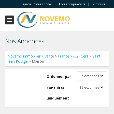
Espace Professionnel
Accès propriètaire
S'inscrire
Nos Annonces
Novemo immobilier
>
Vente
>
France
>
(32) Gers
>
Saint
Jean Poutge
> Maison
Sélectionnez
Ordonner par
Sélectionnez
Consulter
uniquement