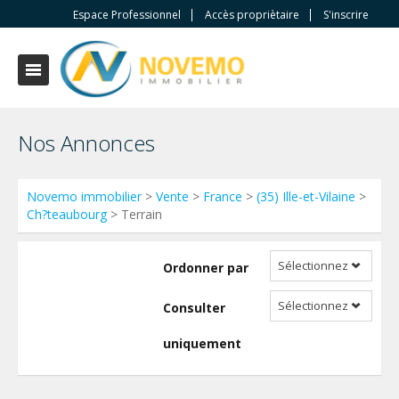
Espace Professionnel
Accès propriètaire
S'inscrire
Nos Annonces
Novemo immobilier
>
Vente
>
France
>
(35) Ille-et-Vilaine
>
Ch?teaubourg
> Terrain
Sélectionnez
Ordonner par
Sélectionnez
Consulter
uniquement