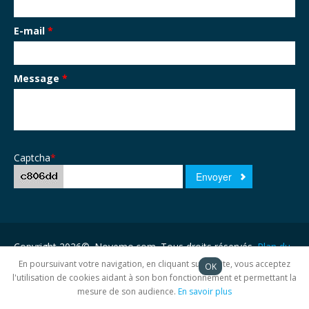
E-mail
*
Message
*
Captcha
*
Copyright 2026©. Novemo.com. Tous droits réservés.
Plan du
site
En poursuivant votre navigation, en cliquant sur ce site, vous acceptez
OK
l'utilisation de cookies aidant à son bon fonctionnement et permettant la
mesure de son audience.
En savoir plus