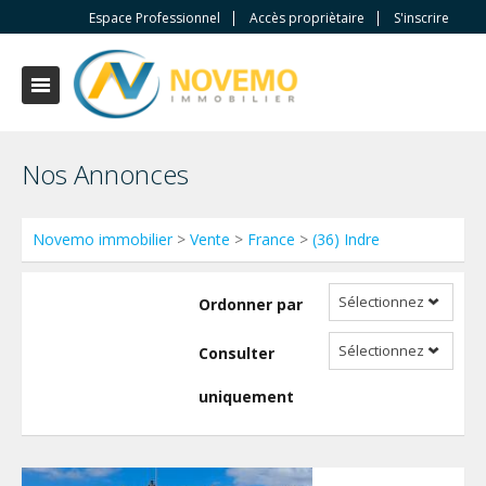
Espace Professionnel
Accès propriètaire
S'inscrire
Nos Annonces
Novemo immobilier
>
Vente
>
France
>
(36) Indre
Sélectionnez
Ordonner par
Sélectionnez
Consulter
uniquement