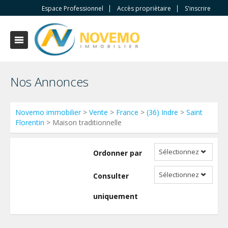
Espace Professionnel
Accès propriètaire
S'inscrire
Nos Annonces
Novemo immobilier
>
Vente
>
France
>
(36) Indre
>
Saint
Florentin
> Maison traditionnelle
Sélectionnez
Ordonner par
Sélectionnez
Consulter
uniquement