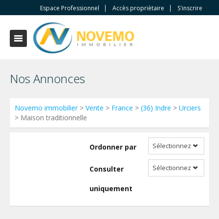
Espace Professionnel
Accès propriètaire
S'inscrire
Nos Annonces
Novemo immobilier
>
Vente
>
France
>
(36) Indre
>
Urciers
> Maison traditionnelle
Sélectionnez
Ordonner par
Sélectionnez
Consulter
uniquement