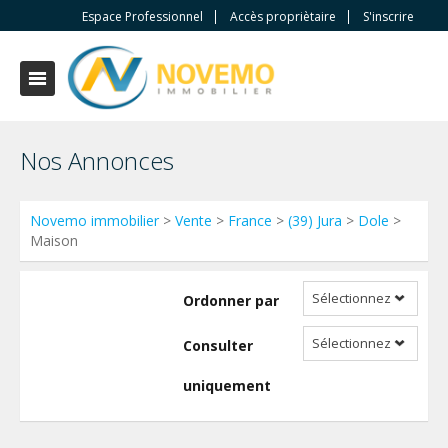
Espace Professionnel
Accès propriètaire
S'inscrire
Nos Annonces
Novemo immobilier
>
Vente
>
France
>
(39) Jura
>
Dole
>
Maison
Sélectionnez
Ordonner par
Sélectionnez
Consulter
uniquement