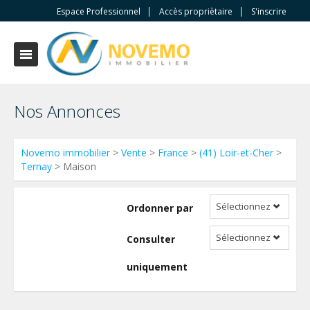
Espace Professionnel
Accès propriètaire
S'inscrire
Nos Annonces
Novemo immobilier
>
Vente
>
France
>
(41) Loir-et-Cher
>
Ternay
> Maison
Sélectionnez
Ordonner par
Sélectionnez
Consulter
uniquement