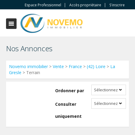
Espace Professionnel
Accès propriètaire
S'inscrire
Nos Annonces
Novemo immobilier
>
Vente
>
France
>
(42) Loire
>
La
Gresle
> Terrain
Sélectionnez
Ordonner par
Sélectionnez
Consulter
uniquement