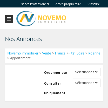
Espace Professionnel
Accès propriètaire
S'inscrire
Nos Annonces
Novemo immobilier
>
Vente
>
France
>
(42) Loire
>
Roanne
> Appartement
Sélectionnez
Ordonner par
Sélectionnez
Consulter
uniquement