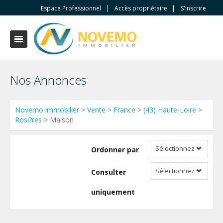
Espace Professionnel
Accès propriètaire
S'inscrire
Nos Annonces
Novemo immobilier
>
Vente
>
France
>
(43) Haute-Loire
>
Rosi?res
> Maison
Sélectionnez
Ordonner par
Sélectionnez
Consulter
uniquement