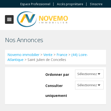
Espace Professionnel
Accès propriètaire
S'inscrire
Nos Annonces
Novemo immobilier
>
Vente
>
France
>
(44) Loire-
Atlantique
> Saint Julien de Concelles
Sélectionnez
Ordonner par
Sélectionnez
Consulter
uniquement