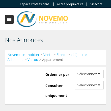
Espace Professionnel
Accès propriètaire
S'inscrire
Nos Annonces
Novemo immobilier
>
Vente
>
France
>
(44) Loire-
Atlantique
>
Vertou
> Appartement
Sélectionnez
Ordonner par
Sélectionnez
Consulter
uniquement