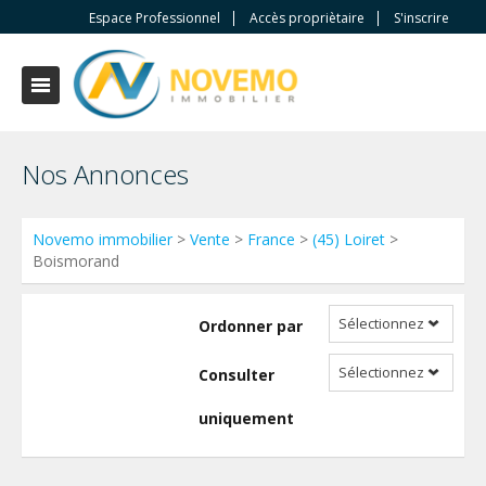
Espace Professionnel
Accès propriètaire
S'inscrire
Nos Annonces
Novemo immobilier
>
Vente
>
France
>
(45) Loiret
>
Boismorand
Sélectionnez
Ordonner par
Sélectionnez
Consulter
uniquement