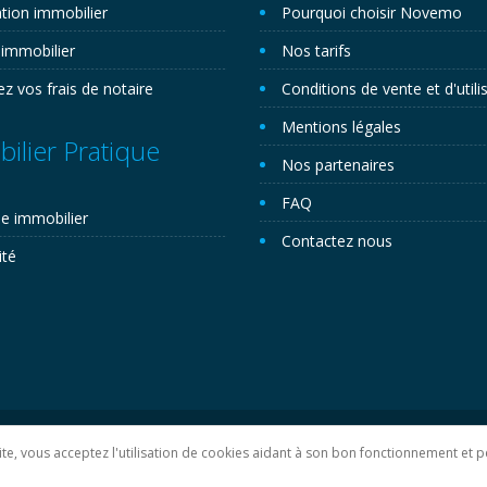
tion immobilier
Pourquoi choisir Novemo
 immobilier
Nos tarifs
ez vos frais de notaire
Conditions de vente et d'utili
Mentions légales
ilier Pratique
Nos partenaires
FAQ
e immobilier
Contactez nous
ité
lan du site
 site, vous acceptez l'utilisation de cookies aidant à son bon fonctionnement e