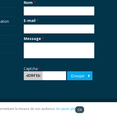
Nom
*
E-mail
*
sation
Message
*
Captcha
*
t permettant la mesure de son audience.
En savoir plus
OK