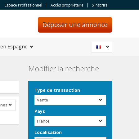
Espace Professionnel
Accès propriètaire
S'inscrire
Déposer une annonce
 en Espagne
Modifier la recherche
Type de transaction
Vente
nnez
Pays
France
Localisation