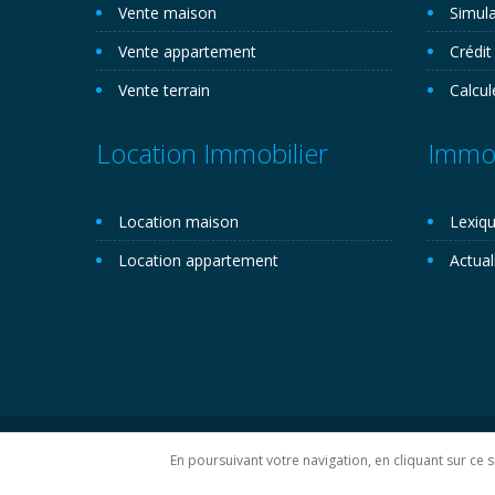
Vente maison
Simula
Vente appartement
Crédit
Vente terrain
Calcul
Location Immobilier
Immob
Location maison
Lexiqu
Location appartement
Actual
Copyright 2026©. Novemo.com. Tous droits réservés.
P
En poursuivant votre navigation, en cliquant sur ce