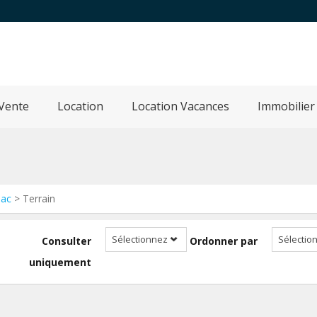
Vente
Location
Location Vacances
Immobilier
eac
> Terrain
Sélectionnez
Sélectio
Consulter
Ordonner par
uniquement