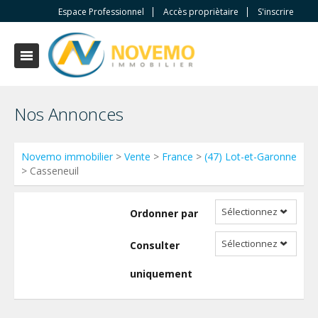
Espace Professionnel
Accès propriètaire
S'inscrire
Nos Annonces
Novemo immobilier
>
Vente
>
France
>
(47) Lot-et-Garonne
> Casseneuil
Sélectionnez
Ordonner par
Sélectionnez
Consulter
uniquement