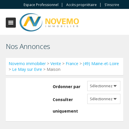
Espace Professionnel
Accès propriètaire
S'inscrire
Nos Annonces
Novemo immobilier
>
Vente
>
France
>
(49) Maine-et-Loire
>
Le May sur Evre
> Maison
Sélectionnez
Ordonner par
Sélectionnez
Consulter
uniquement