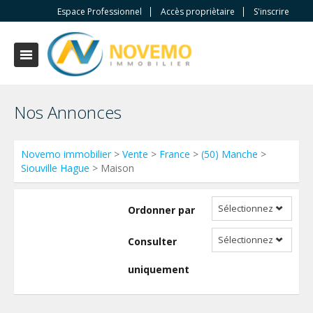
Espace Professionnel
Accès propriètaire
S'inscrire
Nos Annonces
Novemo immobilier
>
Vente
>
France
>
(50) Manche
>
Siouville Hague
> Maison
Sélectionnez
Ordonner par
Sélectionnez
Consulter
uniquement