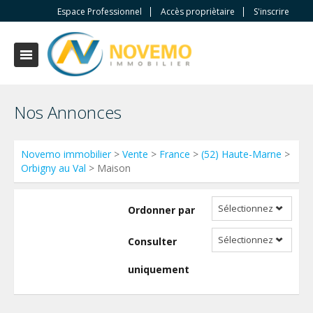
Espace Professionnel
Accès propriètaire
S'inscrire
Nos Annonces
Novemo immobilier
>
Vente
>
France
>
(52) Haute-Marne
>
Orbigny au Val
> Maison
Sélectionnez
Ordonner par
Sélectionnez
Consulter
uniquement