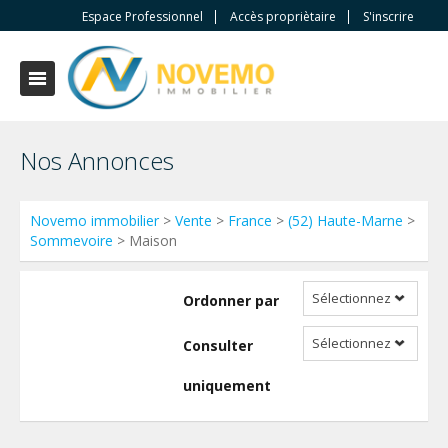
Espace Professionnel
Accès propriètaire
S'inscrire
Nos Annonces
Novemo immobilier
>
Vente
>
France
>
(52) Haute-Marne
>
Sommevoire
> Maison
Sélectionnez
Ordonner par
Sélectionnez
Consulter
uniquement