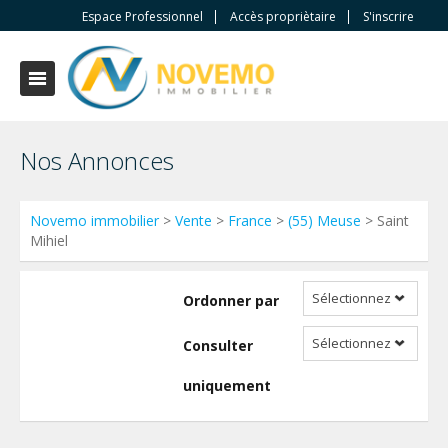
Espace Professionnel
Accès propriètaire
S'inscrire
Nos Annonces
Novemo immobilier
>
Vente
>
France
>
(55) Meuse
> Saint
Mihiel
Sélectionnez
Ordonner par
Sélectionnez
Consulter
uniquement