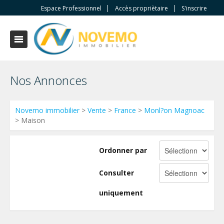
Espace Professionnel
Accès propriètaire
S'inscrire
Nos Annonces
Novemo immobilier
>
Vente
>
France
>
Monl?on Magnoac
> Maison
Ordonner par
Consulter
uniquement