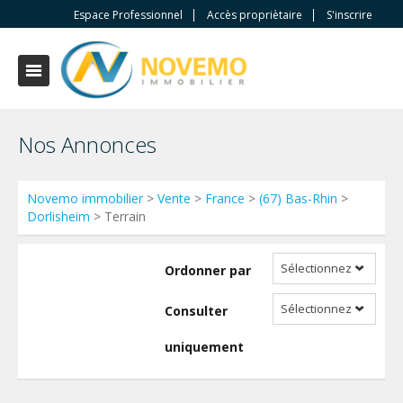
Espace Professionnel
Accès propriètaire
S'inscrire
Nos Annonces
Novemo immobilier
>
Vente
>
France
>
(67) Bas-Rhin
>
Dorlisheim
> Terrain
Sélectionnez
Ordonner par
Sélectionnez
Consulter
uniquement