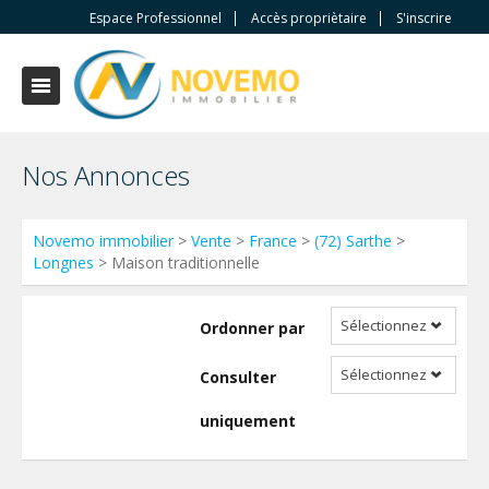
Espace Professionnel
Accès propriètaire
S'inscrire
Nos Annonces
Novemo immobilier
>
Vente
>
France
>
(72) Sarthe
>
Longnes
> Maison traditionnelle
Sélectionnez
Ordonner par
Sélectionnez
Consulter
uniquement