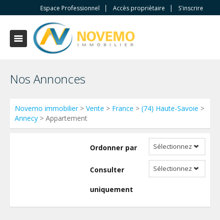
Espace Professionnel
Accès propriètaire
S'inscrire
Nos Annonces
Novemo immobilier
>
Vente
>
France
>
(74) Haute-Savoie
>
Annecy
> Appartement
Sélectionnez
Ordonner par
Sélectionnez
Consulter
uniquement