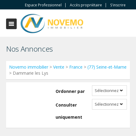
Espace Professionnel
Accès propriètaire
S'inscrire
Nos Annonces
Novemo immobilier
>
Vente
>
France
>
(77) Seine-et-Marne
> Dammarie les Lys
Sélectionnez
Ordonner par
Sélectionnez
Consulter
uniquement