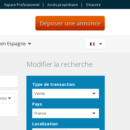
Espace Professionnel
Accès propriètaire
S'inscrire
Déposer une annonce
 en Espagne
Modifier la recherche
Type de transaction
Vente
nnez
Pays
France
Localisation