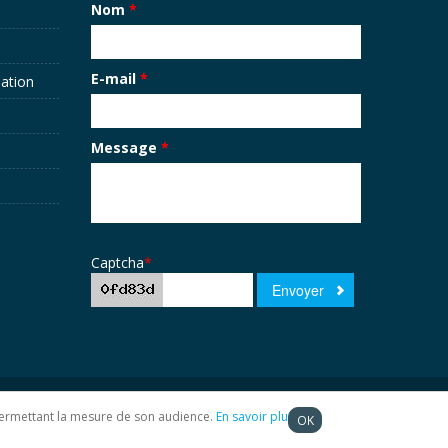
Nom
*
E-mail
*
sation
Message
*
Captcha
*
t permettant la mesure de son audience.
En savoir plus
OK