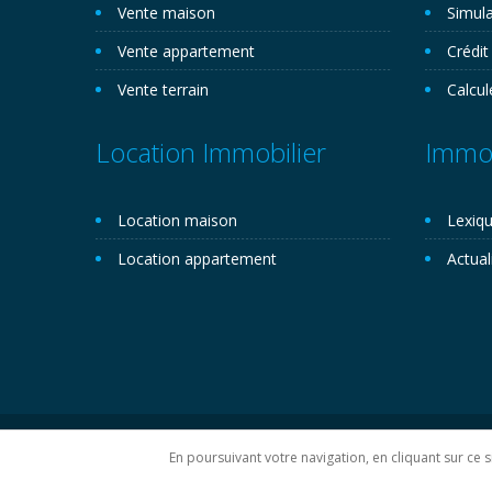
Vente maison
Simula
Vente appartement
Crédit
Vente terrain
Calcul
Location Immobilier
Immob
Location maison
Lexiqu
Location appartement
Actual
Copyright 2026©. Novemo.com. Tous droits réservés.
P
En poursuivant votre navigation, en cliquant sur ce