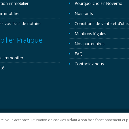
tion immobilier
Pourquoi choisir Novemo
 immobilier
Nos tarifs
ez vos frais de notaire
Conditions de vente et d'utili
Mentions légales
ilier Pratique
Nos partenaires
FAQ
e immobilier
Contactez nous
ité
lan du site
 site, vous acceptez l'utilisation de cookies aidant à son bon fonctionnement e