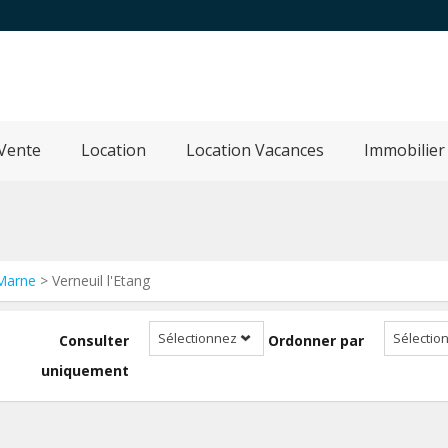
Vente
Location
Location Vacances
Immobilier
-Marne
> Verneuil l'Etang
Sélectionnez
Sélectio
Consulter
Ordonner par
uniquement