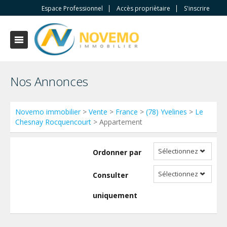
Espace Professionnel
Accès propriètaire
S'inscrire
Nos Annonces
Novemo immobilier
>
Vente
>
France
>
(78) Yvelines
>
Le
Chesnay Rocquencourt
> Appartement
Sélectionnez
Ordonner par
Sélectionnez
Consulter
uniquement