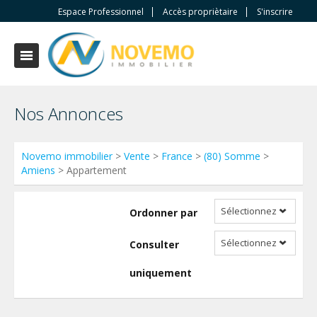
Espace Professionnel
Accès propriètaire
S'inscrire
Nos Annonces
Novemo immobilier
>
Vente
>
France
>
(80) Somme
>
Amiens
> Appartement
Sélectionnez
Ordonner par
Sélectionnez
Consulter
uniquement