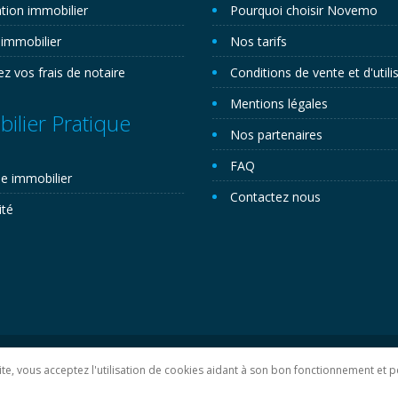
tion immobilier
Pourquoi choisir Novemo
 immobilier
Nos tarifs
ez vos frais de notaire
Conditions de vente et d'utili
Mentions légales
ilier Pratique
Nos partenaires
FAQ
e immobilier
Contactez nous
ité
lan du site
 site, vous acceptez l'utilisation de cookies aidant à son bon fonctionnement e