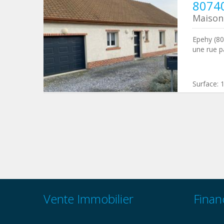
8074
Maison 
Epehy (80
une rue p
Surface:
Vente Immobilier
Finan