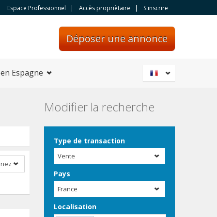
Espace Professionnel
Accès propriètaire
S'inscrire
Déposer une annonce
 en Espagne
Modifier la recherche
Type de transaction
Vente
nnez
Pays
France
Localisation