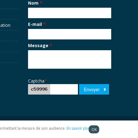
Nom
*
E-mail
*
sation
Message
*
Captcha
*
t permettant la mesure de son audience.
En savoir plus
OK