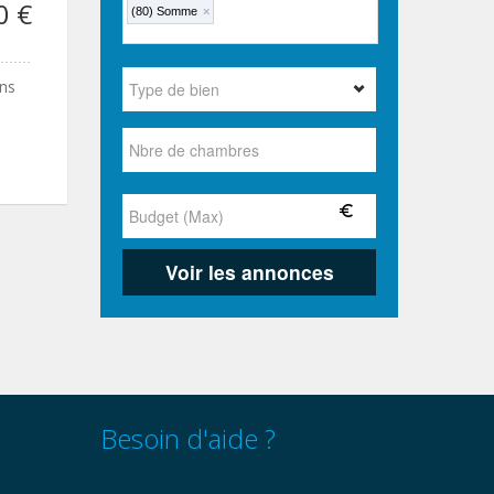
0 €
(80) Somme
×
ans
Besoin d'aide ?