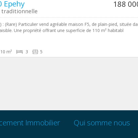
0 Epehy
188 00
traditionnelle
) : (Rare) Particulier vend agréable maison F5, de plain-pied, située d
aisible. Une propriété offrant une superficie de 110 m² habitabl
110 m²
3
5
cement Immobilier
Qui somme nous