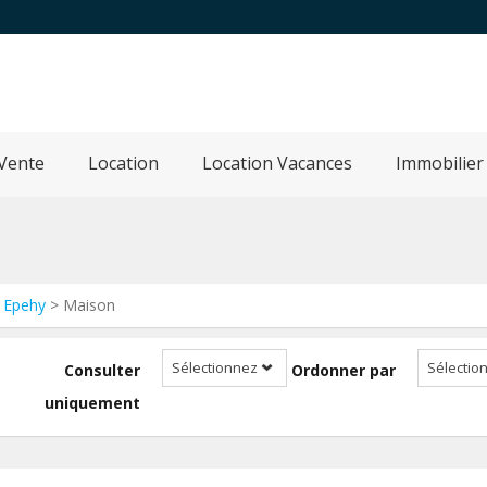
Vente
Location
Location Vacances
Immobilier
>
Epehy
> Maison
Sélectionnez
Sélectio
Consulter
Ordonner par
uniquement