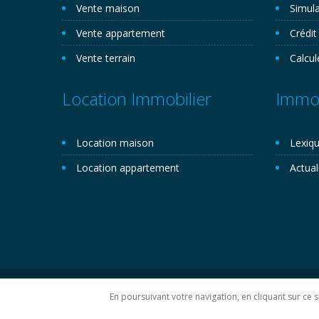
Vente maison
Simula
Vente appartement
Crédit
Vente terrain
Calcul
Location Immobilier
Immob
Location maison
Lexiqu
Location appartement
Actual
Copyright 2026©. Novemo.com. Tous droits réservés.
P
En poursuivant votre navigation, en cliquant sur ce