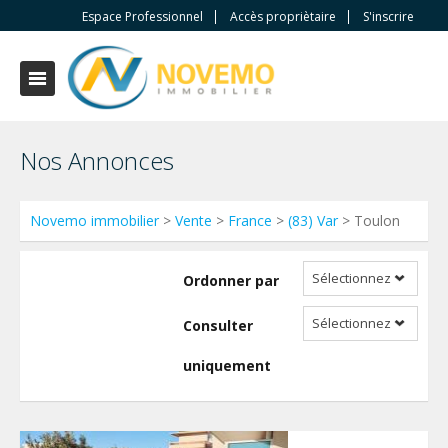
Espace Professionnel
Accès propriètaire
S'inscrire
Nos Annonces
Novemo immobilier
>
Vente
>
France
>
(83) Var
> Toulon
Sélectionnez
Ordonner par
Sélectionnez
Consulter
uniquement