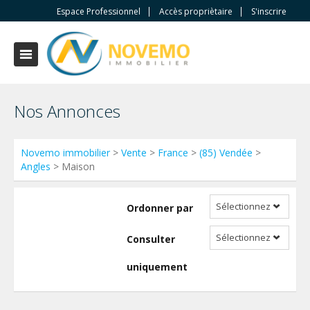
Espace Professionnel
Accès propriètaire
S'inscrire
Nos Annonces
Novemo immobilier
>
Vente
>
France
>
(85) Vendée
>
Angles
> Maison
Sélectionnez
Ordonner par
Sélectionnez
Consulter
uniquement