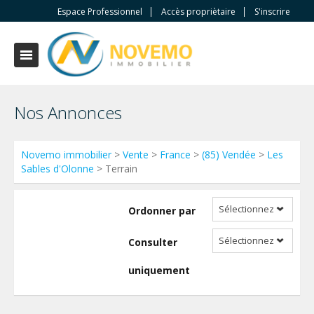
Espace Professionnel
Accès propriètaire
S'inscrire
Nos Annonces
Novemo immobilier
>
Vente
>
France
>
(85) Vendée
>
Les
Sables d'Olonne
> Terrain
Sélectionnez
Ordonner par
Sélectionnez
Consulter
uniquement