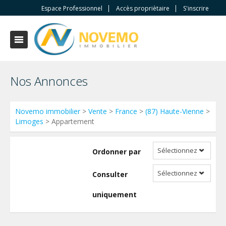
Espace Professionnel
Accès propriètaire
S'inscrire
Nos Annonces
Novemo immobilier
>
Vente
>
France
>
(87) Haute-Vienne
>
Limoges
> Appartement
Sélectionnez
Ordonner par
Sélectionnez
Consulter
uniquement