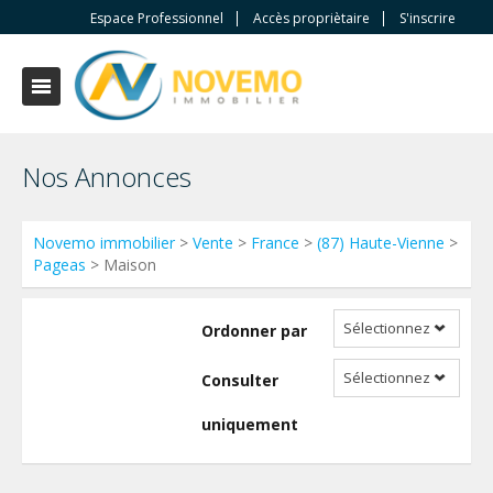
Espace Professionnel
Accès propriètaire
S'inscrire
Nos Annonces
Novemo immobilier
>
Vente
>
France
>
(87) Haute-Vienne
>
Pageas
> Maison
Sélectionnez
Ordonner par
Sélectionnez
Consulter
uniquement