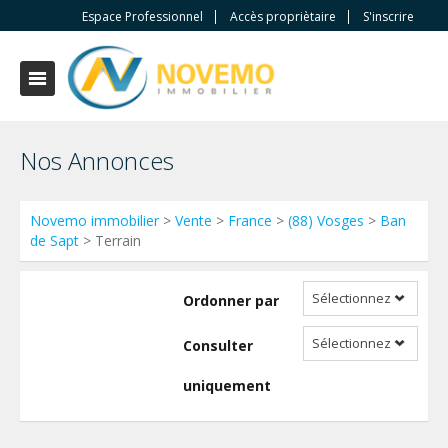
Espace Professionnel
Accès propriètaire
S'inscrire
Nos Annonces
Novemo immobilier
>
Vente
>
France
>
(88) Vosges
>
Ban
de Sapt
> Terrain
Sélectionnez
Ordonner par
Sélectionnez
Consulter
uniquement