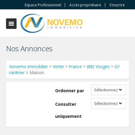
Espace Professionnel
Accès propriètaire
S'inscrire
Nos Annonces
Novemo immobilier
>
Vente
>
France
>
(88) Vosges
>
G?
rardmer
> Maison
Sélectionnez
Ordonner par
Sélectionnez
Consulter
uniquement