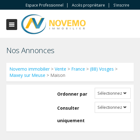
Espace Professionnel
Accès propriètaire
S'inscrire
Nos Annonces
Novemo immobilier
>
Vente
>
France
>
(88) Vosges
>
Maxey sur Meuse
> Maison
Sélectionnez
Ordonner par
Sélectionnez
Consulter
uniquement