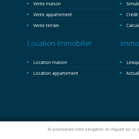
Vente maison
Simula
Vente appartement
Crédit
Vente terrain
Calcul
Location Immobilier
Immob
Location maison
Lexiqu
Location appartement
Actual
Copyright 2026©. Novemo.com. Tous droits réservés.
P
En poursuivant votre navigation, en cliquant sur ce