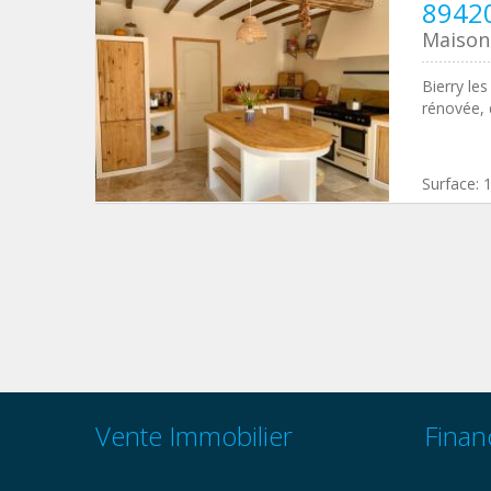
89420
Maison 
Bierry le
rénovée, 
Surface:
Vente Immobilier
Finan