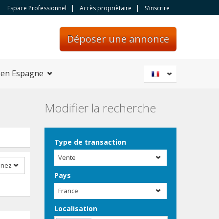
Espace Professionnel
Accès propriètaire
S'inscrire
Déposer une annonce
 en Espagne
Modifier la recherche
Type de transaction
Vente
nnez
Pays
France
Localisation