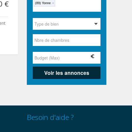
0 €
(89) Yonne
×
ent
Besoin d'aide ?