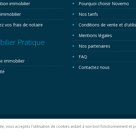
tion immobilier
Pourquoi choisir Novemo
 immobilier
Nos tarifs
ez vos frais de notaire
Conditions de vente et d'utili
Mentions légales
ilier Pratique
Nos partenaires
FAQ
e immobilier
Contactez nous
ité
lan du site
 site, vous acceptez l'utilisation de cookies aidant à son bon fonctionnement e