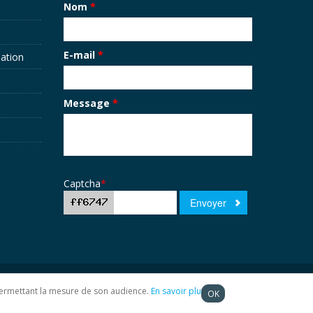
Nom
*
E-mail
*
sation
Message
*
Captcha
*
t permettant la mesure de son audience.
En savoir plus
OK