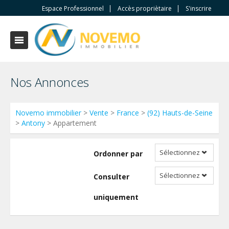
Espace Professionnel
Accès propriètaire
S'inscrire
Nos Annonces
Novemo immobilier
>
Vente
>
France
>
(92) Hauts-de-Seine
>
Antony
> Appartement
Sélectionnez
Ordonner par
Sélectionnez
Consulter
uniquement