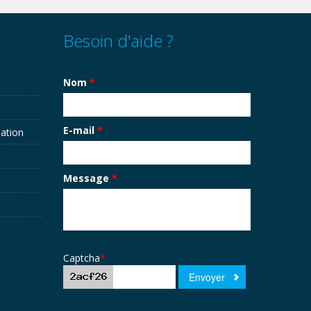
Besoin d'aide ?
Nom
*
E-mail
*
sation
Message
*
Captcha
*