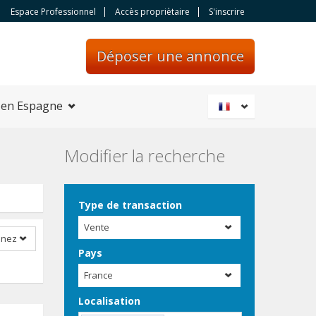
Espace Professionnel
Accès propriètaire
S'inscrire
Déposer une annonce
 en Espagne
Modifier la recherche
Type de transaction
Vente
nnez
Pays
France
Localisation