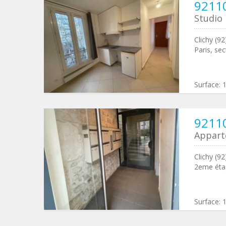
92110
Studio
Clichy (9
Paris, se
Surface:
92110
Appar
Clichy (92
2eme étag
Surface: