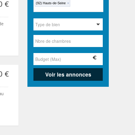
0 €
(92) Hauts-de-Seine
×
de
0 €
au