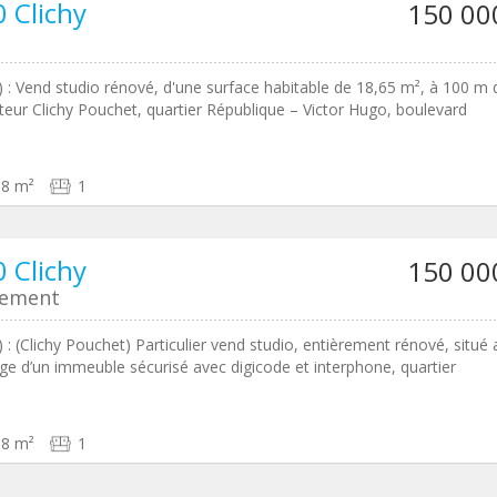
 Clichy
150 00
2) : Vend studio rénové, d'une surface habitable de 18,65 m², à 100 m 
cteur Clichy Pouchet, quartier République – Victor Hugo, boulevard
18 m²
1
 Clichy
150 00
tement
) : (Clichy Pouchet) Particulier vend studio, entièrement rénové, situé 
e d’un immeuble sécurisé avec digicode et interphone, quartier
18 m²
1