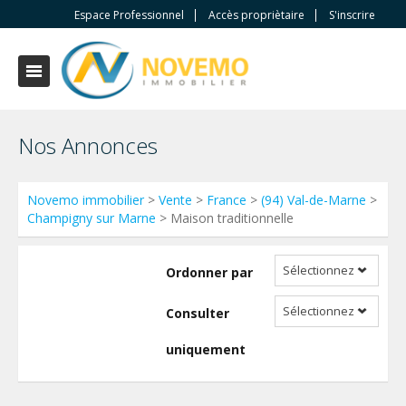
Espace Professionnel
Accès propriètaire
S'inscrire
Nos Annonces
Novemo immobilier
>
Vente
>
France
>
(94) Val-de-Marne
>
Champigny sur Marne
> Maison traditionnelle
Sélectionnez
Ordonner par
Sélectionnez
Consulter
uniquement