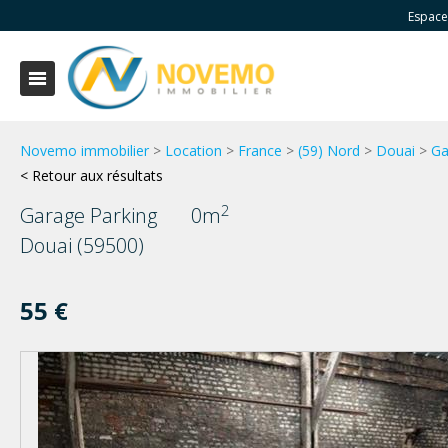
Espace
Novemo immobilier
>
Location
>
France
>
(59) Nord
>
Douai
>
Ga
< Retour aux résultats
2
Garage Parking
0m
Douai (59500)
55 €