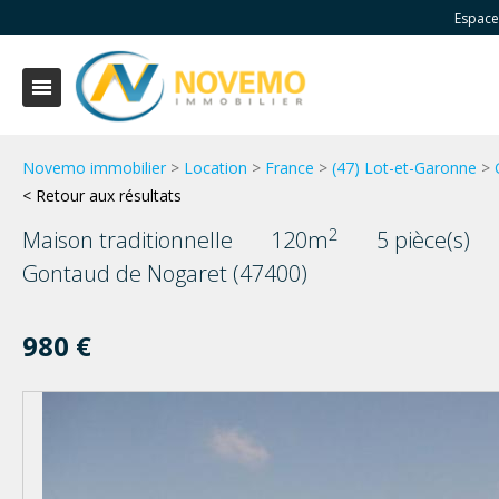
Espace
Novemo immobilier
>
Location
>
France
>
(47) Lot-et-Garonne
>
< Retour aux résultats
2
Maison traditionnelle
120m
5 pièce(s)
Gontaud de Nogaret (47400)
980 €