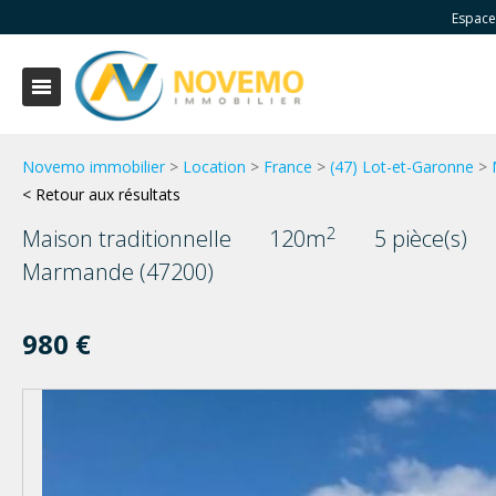
Espace
Novemo immobilier
>
Location
>
France
>
(47) Lot-et-Garonne
>
< Retour aux résultats
2
Maison traditionnelle
120m
5 pièce(s)
Marmande (47200)
980 €