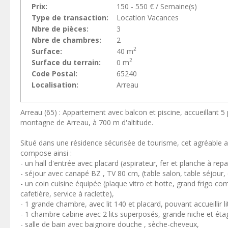
Prix:
150 - 550 € / Semaine(s)
Type de transaction:
Location Vacances
Nbre de pièces:
3
Nbre de chambres:
2
2
Surface:
40 m
2
Surface du terrain:
0 m
Code Postal:
65240
Localisation:
Arreau
Arreau (65) : Appartement avec balcon et piscine, accueillant 5 
montagne de Arreau, à 700 m d'altitude.
Situé dans une résidence sécurisée de tourisme, cet agréable
compose ainsi :
- un hall d'entrée avec placard (aspirateur, fer et planche à repa
- séjour avec canapé BZ , TV 80 cm, (table salon, table séjour, 
- un coin cuisine équipée (plaque vitro et hotte, grand frigo com
cafetière, service à raclette),
- 1 grande chambre, avec lit 140 et placard, pouvant accueillir 
- 1 chambre cabine avec 2 lits superposés, grande niche et éta
- salle de bain avec baignoire douche , sèche-cheveux,