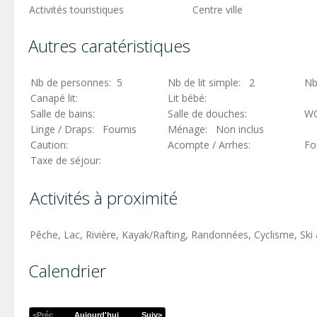
Activités touristiques
Centre ville
Autres caratéristiques
Nb de personnes: 5
Nb de lit simple: 2
Nb
Canapé lit:
Lit bébé:
Salle de bains:
Salle de douches:
W
Linge / Draps: Fournis
Ménage: Non inclus
Caution:
Acompte / Arrhes:
Fo
Taxe de séjour:
Activités à proximité
Pêche, Lac, Rivière, Kayak/Rafting, Randonnées, Cyclisme, Ski a
Calendrier
<Préc
Aujourd'hui
Suiv>